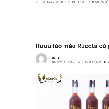
RƯỢU TÁO MÈO
RƯỢU TÁO MÈO LẠNG SƠN
RƯỢU TÁO M
Rượu táo mèo Rucota có g
admin
THỨ SÁU, 18 THÁNG 1 2019
/
PUBLISHED IN
TIN T