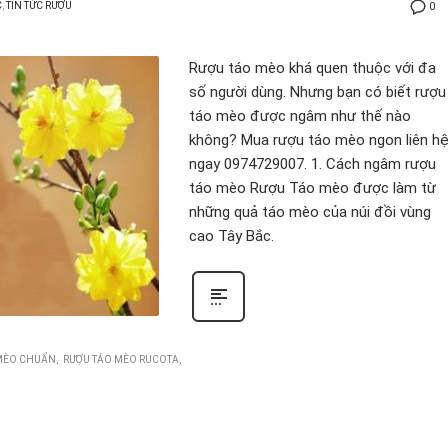
C
,
TIN TỨC RƯỢU
0
Rượu táo mèo khá quen thuộc với đa
số người dùng. Nhưng bạn có biết rượu
táo mèo được ngâm như thế nào
không? Mua rượu táo mèo ngon liên h
ngay 0974729007. 1. Cách ngâm rượu
táo mèo Rượu Táo mèo được làm từ
những quả táo mèo của núi đồi vùng
cao Tây Bắc.
MÈO CHUẨN
RƯỢU TÁO MÈO RUCOTA