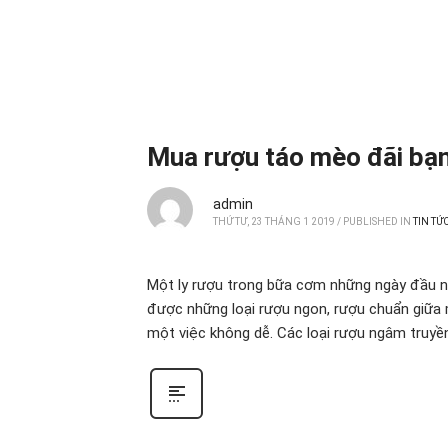
Mua rượu táo mèo đãi bạn
admin
THỨ TƯ, 23 THÁNG 1 2019
/
PUBLISHED IN
TIN TỨ
Một ly rượu trong bữa cơm những ngày đầu n
được những loại rượu ngon, rượu chuẩn giữa m
một việc không dễ. Các loại rượu ngâm truy