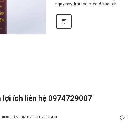
ngày nay trái táo mèo được sử
 lợi ích liên hệ 0974729007
 ĐƯỢC PHÂN LOẠI
,
TIN TỨC
,
TIN TỨC RƯỢU
0