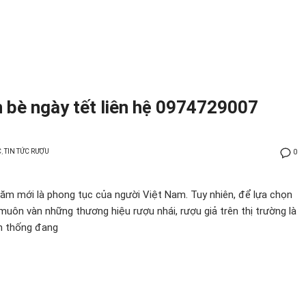
 bè ngày tết liên hệ 0974729007
C
,
TIN TỨC RƯỢU
0
ăm mới là phong tục của người Việt Nam. Tuy nhiên, để lựa chọn
uôn vàn những thương hiệu rượu nhái, rượu giả trên thị trường là
ền thống đang