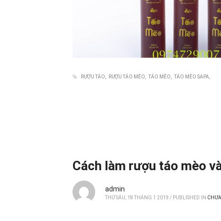
RƯỢU TÁO
RƯỢU TÁO MÈO
TÁO MÈO
TÁO MÈO SAPA
Cách làm rượu táo mèo và
admin
THỨ SÁU, 18 THÁNG 1 2019
/
PUBLISHED IN
CHƯA