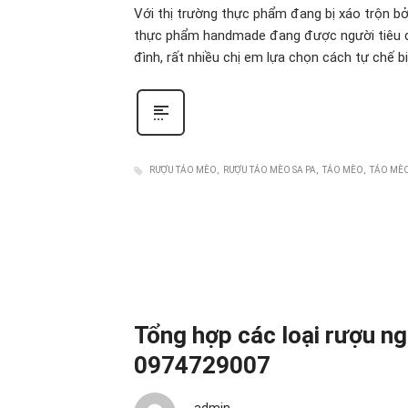
Với thị trường thực phẩm đang bị xáo trộn b
thực phẩm handmade đang được người tiêu d
đình, rất nhiều chị em lựa chọn cách tự chế b
RƯỢU TÁO MÈO
RƯỢU TÁO MÈO SA PA
TÁO MÈO
TÁO MÈ
Tổng hợp các loại rượu ng
0974729007
admin