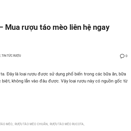
 Mua rượu táo mèo liên hệ ngay
C
,
TIN TỨC RƯỢU
0
ta. Đây là loại rượu được sử dụng phổ biến trong các bữa ăn, bữa
 biệt, không lẫn vào đâu được. Vậy loại rượu này có nguồn gốc từ
TÁO MÈO
RƯỢU TÁO MÈO CHUẨN
RƯỢU TÁO MÈO RUCOTA