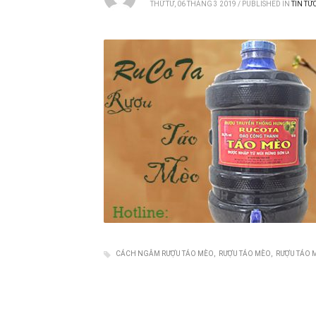
THỨ TƯ, 06 THÁNG 3 2019
/
PUBLISHED IN
TIN TỨ
CÁCH NGÂM RƯỢU TÁO MÈO
RƯỢU TÁO MÈO
RƯỢU TÁO 