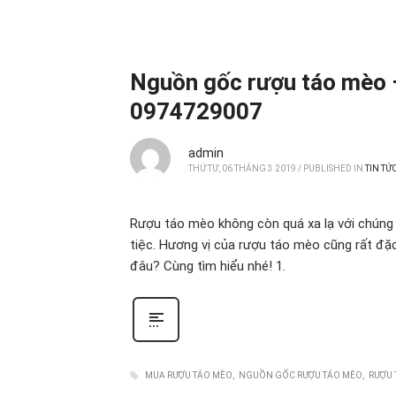
Nguồn gốc rượu táo mèo –
0974729007
admin
THỨ TƯ, 06 THÁNG 3 2019
/
PUBLISHED IN
TIN TỨ
Rượu táo mèo không còn quá xa lạ với chúng 
tiệc. Hương vị của rượu táo mèo cũng rất đặc
đâu? Cùng tìm hiểu nhé! 1.
MUA RƯỢU TÁO MÈO
NGUỒN GỐC RƯỢU TÁO MÈO
RƯỢU 