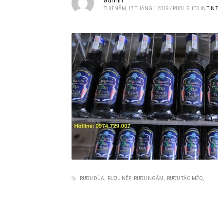
THỨ NĂM, 17 THÁNG 1 2019
/
PUBLISHED IN
TIN 
RƯỢU DỪA
RƯỢU NẾP
RƯỢU NGÂM
RƯỢU TÁO MÈO