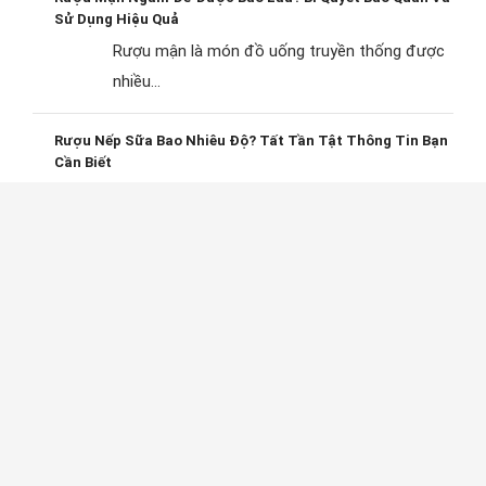
Sử Dụng Hiệu Quả
Rượu mận là món đồ uống truyền thống được
nhiều...
Rượu Nếp Sữa Bao Nhiêu Độ? Tất Tần Tật Thông Tin Bạn
Cần Biết
Rượu nếp sữa là thức uống truyền thống được
nhi...
RƯỢU DỪA RUCOTA ĐÀO CÔNG THÀNH