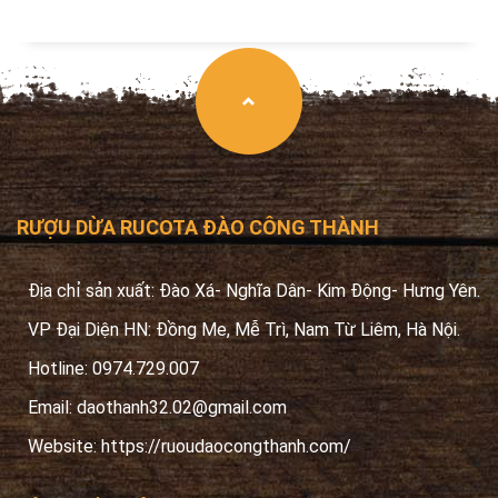
RƯỢU DỪA RUCOTA ĐÀO CÔNG THÀNH
Địa chỉ sản xuất: Đào Xá- Nghĩa Dân- Kim Động- Hưng Yên.
VP Đại Diện HN: Đồng Me, Mễ Trì, Nam Từ Liêm, Hà Nội.
Hotline: 0974.729.007
Email:
daothanh32.02@gmail.com
Website: https://ruoudaocongthanh.com/