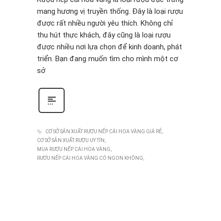
mang hương vị truyền thống. Đây là loại rượu
được rất nhiều người yêu thích. Không chỉ
thu hút thực khách, đây cũng là loại rượu
được nhiều nơi lựa chọn để kinh doanh, phát
triển. Bạn đang muốn tìm cho mình một cơ
sở
CƠ SỞ SẢN XUẤT RƯỢU NẾP CÁI HOA VÀNG GIÁ RẺ
CƠ SỞ SẢN XUẤT RƯỢU UY TÍN
MUA RƯỢU NẾP CÁI HOA VÀNG
RƯƠU NẾP CÁI HOA VÀNG CÓ NGON KHÔNG