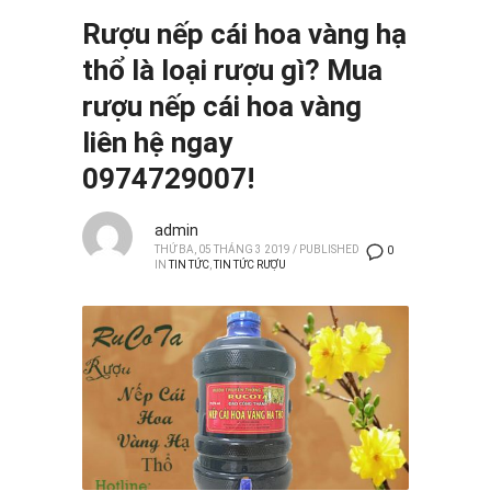
Rượu nếp cái hoa vàng hạ
thổ là loại rượu gì? Mua
rượu nếp cái hoa vàng
liên hệ ngay
0974729007!
admin
THỨ BA, 05 THÁNG 3 2019
/
PUBLISHED
0
IN
TIN TỨC
,
TIN TỨC RƯỢU