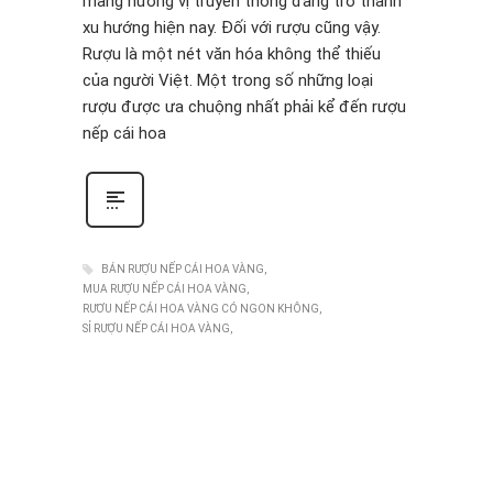
mang hương vị truyền thống đang trở thành
xu hướng hiện nay. Đối với rượu cũng vậy.
Rượu là một nét văn hóa không thể thiếu
của người Việt. Một trong số những loại
rượu được ưa chuộng nhất phải kể đến rượu
nếp cái hoa
BÁN RƯỢU NẾP CÁI HOA VÀNG
MUA RƯỢU NẾP CÁI HOA VÀNG
RƯƠU NẾP CÁI HOA VÀNG CÓ NGON KHÔNG
SỈ RƯỢU NẾP CÁI HOA VÀNG