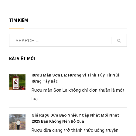
TÌM KIẾM
BÀI VIẾT MỚI
Rượu Mận Sơn La: Hương Vị Tinh Túy Từ Núi
Rừng Tây Bắc
Rượu mận Sơn La không chỉ đơn thuần là một
loại...
Giá Rượu Dừa Bao Nhiêu? Cập Nhật Mới Nhất
2025 Bạn Không Nên Bỏ Qua
Rượu dừa đang trở thành thức uống truyền