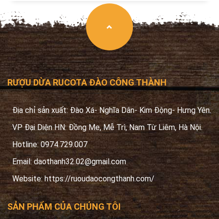
RƯỢU DỪA RUCOTA ĐÀO CÔNG THÀNH
Địa chỉ sản xuất: Đào Xá- Nghĩa Dân- Kim Động- Hưng Yên.
VP Đại Diện HN: Đồng Me, Mễ Trì, Nam Từ Liêm, Hà Nội.
Hotline: 0974.729.007
Email:
daothanh32.02@gmail.com
Website: https://ruoudaocongthanh.com/
SẢN PHẨM CỦA CHÚNG TÔI