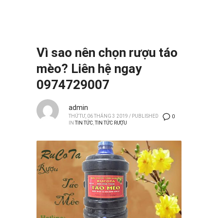
Vì sao nên chọn rượu táo
mèo? Liên hệ ngay
0974729007
admin
THỨ TƯ, 06 THÁNG 3 2019
/
PUBLISHED
0
IN
TIN TỨC
,
TIN TỨC RƯỢU